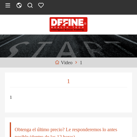
1
Video
1
1
Obtenga el último precio? Le responderemos lo antes
posible (dentro de las 12 horas)