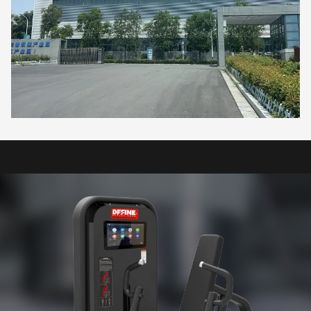
team,more than 10 senior designers in the industry and professional
& technical personnel,two large laser equipment,three automatic
pipe benders,several robotic welding machines,automatic cutting
machines,and supporting spray assembly lines.We can provide
different types of plate and pipe products according to different
standards,materials,and surface treatments,and can also provide
customized and OEM parts according to drawings. Our products
are widely used in professional gyms,star hotels,small gyms,and
various college sports centers.Our products are exported to
Europe,North America,South America,the Middle East,
Oceania,Africa,Southeast Asia,and other countries and regions,and
are highly praised by customers at home and abroad.We sincerely
welcome your presence and guidance,and work together to create a
better future.