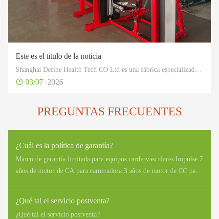
Este es el titulo de la noticia
Shanghai Define Health Tech CO Ltd es una fábrica especializada en fitness industrial, especialmente en diseño y producción de desarrollo, así como en la venta de fitness profesional, artículos de salud y equipos deportivos.
03/07
-2026
PREGUNTAS FRECUENTES
¿Cuál es la política de garantía?
Marco de garantía limitada para equipos cardiovasculares Impulse 7
años de motor de CA para caminadora 3 años de motor de CC para
caminadora, piezas móviles estructurales 2 años de PCB de
pantalla, controlador de motor, generador, EMS, frenos ECB 2
¿Qué tal el servicio postventa?
años de teclado, piezas de desgaste duraderas 1 año de garantía
¿Qué tal el servicio postventa?
limitada para equipos de entrenamiento de fuerza de impulso