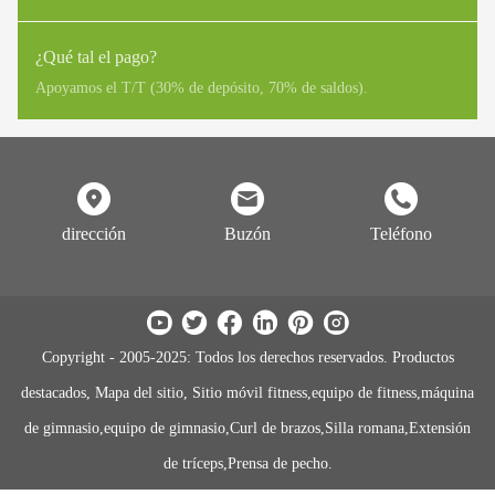
Armazón de acero estructural Cojinetes giratorios de por vida, pilas
de pesas, poleas, varillas guía, piezas móviles estructurales 2 años
¿Qué tal el pago?
Cable, cojinetes lineales, resortes 1 año Tapicería, empuñaduras,
Apoyamos el T/T (30% de depósito, 70% de saldos).
todos los demás elementos no enumerados 6 meses
dirección
Buzón
Teléfono
Copyright - 2005-2025: Todos los derechos reservados. Productos
destacados, Mapa del sitio, Sitio móvil fitness,equipo de fitness,máquina
de gimnasio,equipo de gimnasio,Curl de brazos,Silla romana,Extensión
de tríceps,Prensa de pecho.