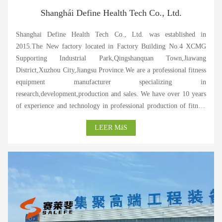
Shanghái Define Health Tech Co., Ltd.
Shanghai Define Health Tech Co., Ltd. was established in
2015.The New factory located in Factory Building No.4 XCMG
Supporting Industrial Park,Qingshanquan Town,Jiawang
District,Xuzhou City,Jiangsu Province.We are a professional fitness
equipment manufacturer specializing in
research,development,production and sales. We have over 10 years
of experience and technology in professional production of fitness
equipment. Our products have passed ISO and CE certification, and
LEER MáS
are highly praised by customers at home and abroad. As a
professional fitness equipment manufacturer in China,we specialize
in producing various types of commercial power equipment in the
mainstream market,providing various high-end commercial and
household electric treadmills,various magnetic controlled exercise
bikes and dynamic bicycles,elliptical machines,rowing
machines,stair machines,fan cars,and various fitness accessories at
home and abroad. We have a strong production and research