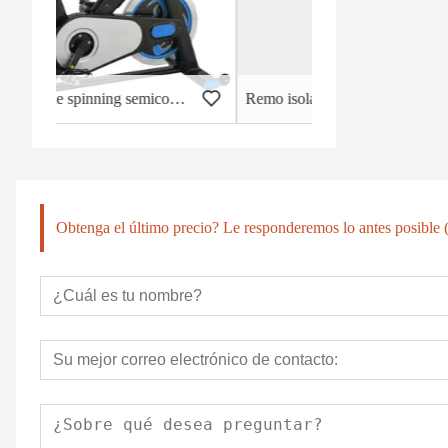
Bicicleta de spinning semicomercial - HB-2015
Remo isolateral -DHS-3011
Obtenga el último precio? Le responderemos lo antes posible (