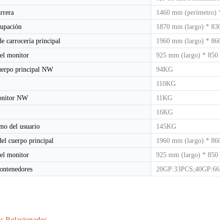
rrera
1460 mm (perímetro) 
cupación
1870 mm (largo) * 83
e carrocería principal
1960 mm (largo) * 86
el monitor
925 mm (largo) * 850
uerpo principal NW
94KG
110KG
onitor NW
11KG
16KG
mo del usuario
145KG
el cuerpo principal
1960 mm (largo) * 86
el monitor
925 mm (largo) * 850
ontenedores
20GP:33PCS;40GP:6
s Relacionados