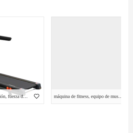
Equipos de musculación, fuerza de martillo, curl de bíceps (PT-502)
máquina de fitness, equipo de musculación, DIP sentado (PT-405)