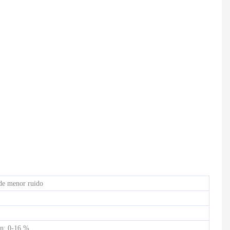
CINTA DE CORRER ELÉCTRICA COMERCIAL LIGERA HD-900
Bicicleta de spinning semicomercial - HB-2015
de menor ruido
ón: 0-16 %