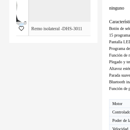
ninguno
Característ
rcial - HB-2015
Remo isolateral -DHS-3011
Botón de sel
15 programa
Pantalla LED
Programa de 
Función de 
Plegado y te
Altavoz estér
Parada suave
Bluetooth in
Función de p
Motor
Controlad
Poder de l
Velocidad