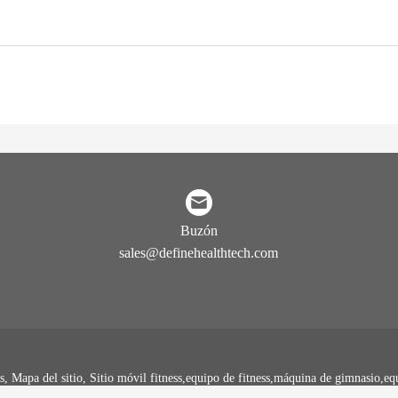
Buzón
sales@definehealthtech.com
, Mapa del sitio, Sitio móvil fitness,equipo de fitness,máquina de gimnasio,eq