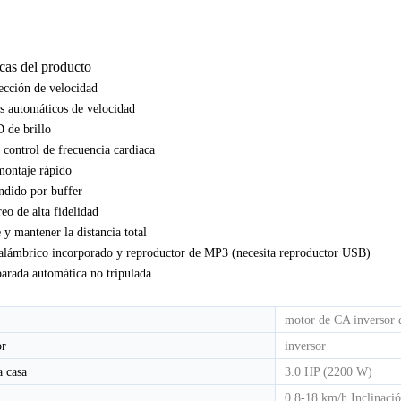
icas del producto
CINTA DE CORRER ELÉCTRICA COMERCIAL LIGERA HD-800T
CINTA DE CORRER ELÉCTRICA COMERCIAL LIGERA HD-800
ección de velocidad
s automáticos de velocidad
 de brillo
control de frecuencia cardiaca
montaje rápido
ndido por buffer
eo de alta fidelidad
 y mantener la distancia total
alámbrico incorporado y reproductor de MP3 (necesita reproductor USB)
arada automática no tripulada
motor de CA inversor 
or
inversor
a casa
3.0 HP (2200 W)
0,8-18 km/h Inclinaci