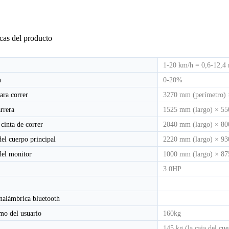
icas del producto
CINTA DE CORRER ELÉCTRICA COMERCIAL LIGERA HD-800T
CINTA DE CORRER ELÉCTRICA COMERCIAL LIGERA HD-800
1-20 km/h = 0,6-12,4
n
0-20%
ara correr
3270 mm (perímetro)
rrera
1525 mm (largo) × 5
cinta de correr
2040 mm (largo) × 80
el cuerpo principal
2220 mm (largo) × 93
del monitor
1000 mm (largo) × 87
3.0HP
nalámbrica bluetooth
mo del usuario
160kg
145 kg (la caja del cue