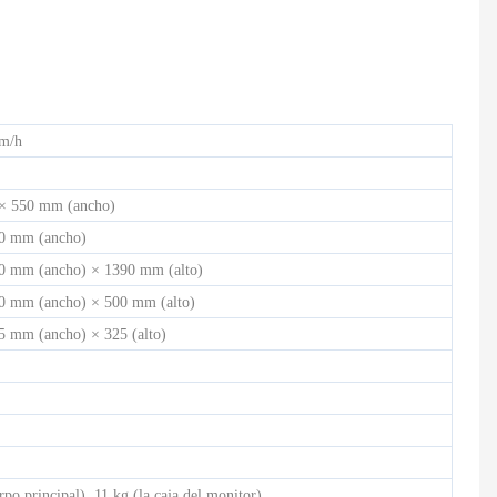
CINTA DE CORRER ELÉCTRICA COMERCIAL LIGERA HD-900
Bicicleta de spinning semicomercial - HB-2015
 m/h
 × 550 mm (ancho)
50 mm (ancho)
0 mm (ancho) × 1390 mm (alto)
0 mm (ancho) × 500 mm (alto)
5 mm (ancho) × 325 (alto)
rpo principal), 11 kg (la caja del monitor)