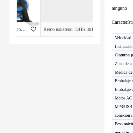
ninguno
Característ
rcial - HB-2015
Remo isolateral -DHS-3011
Velocidad
Inclinació
Cinturón p
Zona de ca
Medida de 
Embalaje d
Embalaje 
Motor AC
MP3/USB
conexión i
Peso máxi
noroeste