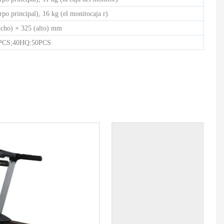
erpo principal), 16 kg (el monito
caja r)
ncho) × 325 (alto) mm
PCS;40HQ:50PCS