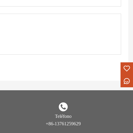
Teléfono
+86-13761259629