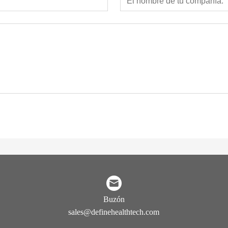
Buzón
sales@definehealthtech.com