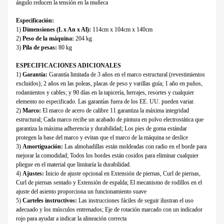
ángulo reducen la tensión en la muñeca
Especificación:
1)
Dimensiones (L x An x Al):
114cm x 104cm x 140cm
2)
Peso de la máquina:
204 kg
3)
Pila de pesas:
80 kg
ESPECIFICACIONES ADICIONALES
1)
Garantía:
Garantía limitada de 3 años en el marco estructural (revestimientos
excluidos); 2 años en las poleas, placas de peso y varillas guía; 1 año en puños,
rodamientos y cables; y 90 días en la tapicería, herrajes, resortes y cualquier
elemento no especificado. Las garantías fuera de los EE. UU. pueden variar.
2)
Marco:
El marco de acero de calibre 11 garantiza la máxima integridad
estructural; Cada marco recibe un acabado de pintura en polvo electrostática que
garantiza la máxima adherencia y durabilidad; Los pies de goma estándar
protegen la base del marco y evitan que el marco de la máquina se deslice
3)
Amortiguación:
Las almohadillas están moldeadas con radio en el borde para
mejorar la comodidad; Todos los bordes están cosidos para eliminar cualquier
pliegue en el material que limitaría la durabilidad.
4)
Ajustes:
Inicio de ajuste opcional en Extensión de piernas, Curl de piernas,
Curl de piernas sentado y Extensión de espalda; El mecanismo de rodillos en el
ajuste del asiento proporciona un funcionamiento suave
5)
Carteles instructivos:
Las instrucciones fáciles de seguir ilustran el uso
adecuado y los músculos entrenados; Eje de rotación marcado con un indicador
rojo para ayudar a indicar la alineación correcta