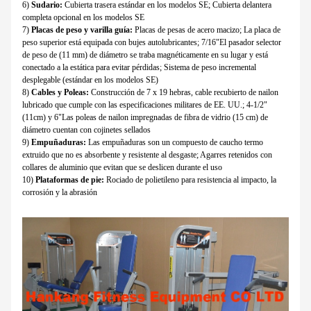
6)
Sudario:
Cubierta trasera estándar en los modelos SE; Cubierta delantera
completa opcional en los modelos SE
7)
Placas de peso y varilla guía:
Placas de pesas de acero macizo; La placa de
peso superior está equipada con bujes autolubricantes; 7/16"El pasador selector
de peso de (11 mm) de diámetro se traba magnéticamente en su lugar y está
conectado a la estática para evitar pérdidas; Sistema de peso incremental
desplegable (estándar en los modelos SE)
8)
Cables y Poleas:
Construcción de 7 x 19 hebras, cable recubierto de nailon
lubricado que cumple con las especificaciones militares de EE. UU.; 4-1/2"
(11cm) y 6"Las poleas de nailon impregnadas de fibra de vidrio (15 cm) de
diámetro cuentan con cojinetes sellados
9)
Empuñaduras:
Las empuñaduras son un compuesto de caucho termo
extruido que no es absorbente y resistente al desgaste; Agarres retenidos con
collares de aluminio que evitan que se deslicen durante el uso
10)
Plataformas de pie:
Rociado de polietileno para resistencia al impacto, la
corrosión y la abrasión