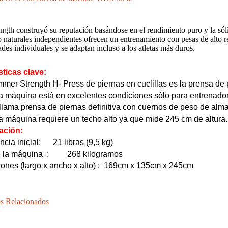
ngth construyó su reputación basándose en el rendimiento puro y la sól
naturales independientes ofrecen un entrenamiento con pesas de alto r
ades individuales y se adaptan incluso a los atletas más duros.
CINTA DE CORRER ELÉCTRICA COMERCIAL LIGERA HD-800T
CINTA DE CORRER ELÉCTRICA COMERCIAL LIGERA HD-800
sticas clave:
mer Strength H- Press de piernas en cuclillas es la prensa de
a máquina está en excelentes condiciones sólo para entrenador
llama prensa de piernas definitiva con cuernos de peso de alm
a máquina requiere un techo alto ya que mide 245 cm de altura.
ación:
ncia inicial:
21 libras (9,5 kg)
 la máquina
:
268 kilogramos
nes (largo x ancho x alto)
:
169cm x 135cm x 245cm
s Relacionados