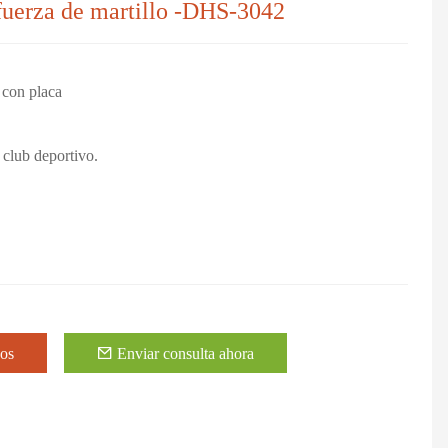
 fuerza de martillo -DHS-3042
 con placa
 club deportivo.
eos
Enviar consulta ahora