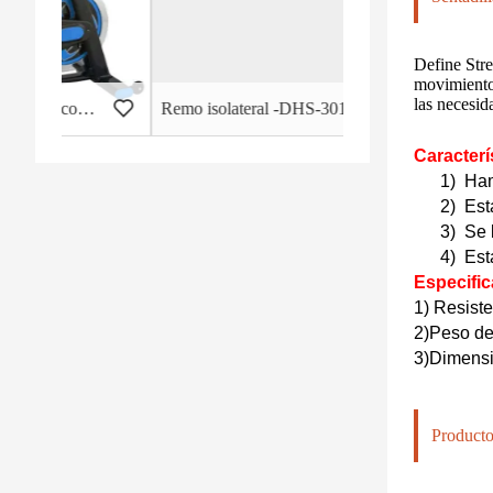
Define Stre
movimiento 
las necesid
rcial - HB-2015
Remo isolateral -DHS-3011
Caracterí
1)
Ham
2)
Est
3)
Se 
4)
Est
Especific
1) Resiste
2)
Peso de
3)
Dimensio
Producto