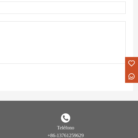
Teléfono
+86-13761259629