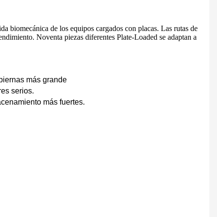
ida biomecánica de los equipos cargados con placas. Las rutas de
endimiento. Noventa piezas diferentes Plate-Loaded se adaptan a
CINTA DE CORRER ELÉCTRICA COMERCIAL LIGERA HD-900
Bicicleta de spinning semicomercial - HB-2015
 piernas más grande
es serios.
acenamiento más fuertes.