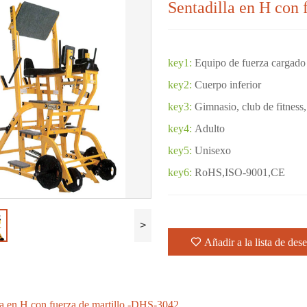
Sentadilla en H con
key1:
Equipo de fuerza cargado
key2:
Cuerpo inferior
key3:
Gimnasio, club de fitness,
key4:
Adulto
key5:
Unisexo
key6:
RoHS,ISO-9001,CE
>
Añadir a la lista de des
la en H con fuerza de martillo -DHS-3042