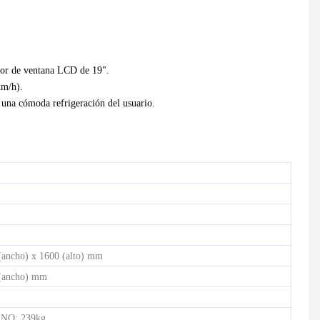
CINTA DE CORRER ELÉCTRICA COMERCIAL LIGERA HD-900
Bicicleta de spinning semicomercial - HB-2015
ctor de ventana LCD de 19".
km/h).
 una cómoda refrigeración del usuario.
(ancho) x 1600 (alto) mm
 (ancho) mm
; NO: 239kg