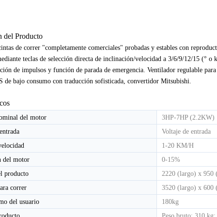
n del Producto
CINTA DE CORRER ELÉCTRICA COMERCIAL LIGERA HD-800T
CINTA DE CORRER ELÉCTRICA COMERCIAL LIGERA HD-800
cintas de correr "completamente comerciales" probadas y estables con reprodu
ediante teclas de selección directa de inclinación/velocidad a 3/6/9/12/15 (° o 
ción de impulsos y función de parada de emergencia. Ventilador regulable para
 de bajo consumo con traducción sofisticada, convertidor Mitsubishi.
icos
ominal del motor
3HP-7HP (2.2KW)
 entrada
Voltaje de entrada
velocidad
1-20 KM/H
n del motor
0-15%
l producto
2220 (largo) x 950 
ara correr
3520 (largo) x 600
mo del usuario
180kg
roducto
Peso bruto: 310 kg