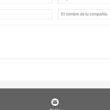
Buzón