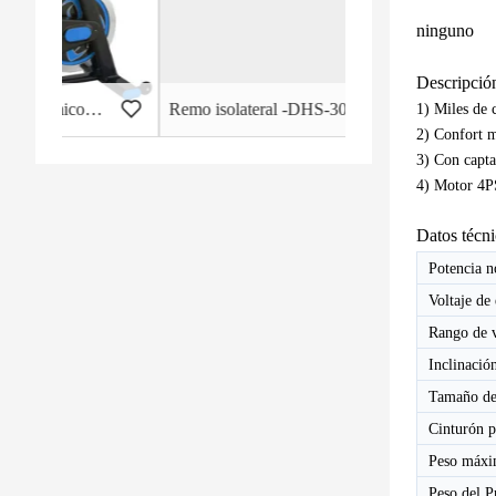
ninguno
Descripció
rcial - HB-2015
Remo isolateral -DHS-3011
1) Miles de 
2) Confort m
3) Con capta
4) Motor 4PS
Datos técn
Potencia n
Voltaje de
Rango de 
Inclinació
Tamaño de
Cinturón p
Peso máxi
Peso del P